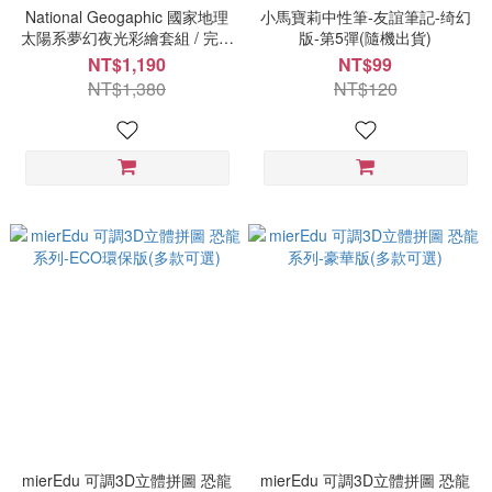
National Geogaphic 國家地理
小馬寶莉中性筆-友誼筆記-绮幻
太陽系夢幻夜光彩繪套組 / 完整
版-第5彈(隨機出貨)
太陽系壓克力吊飾收藏組
NT$1,190
NT$99
NT$1,380
NT$120
mierEdu 可調3D立體拼圖 恐龍
mierEdu 可調3D立體拼圖 恐龍